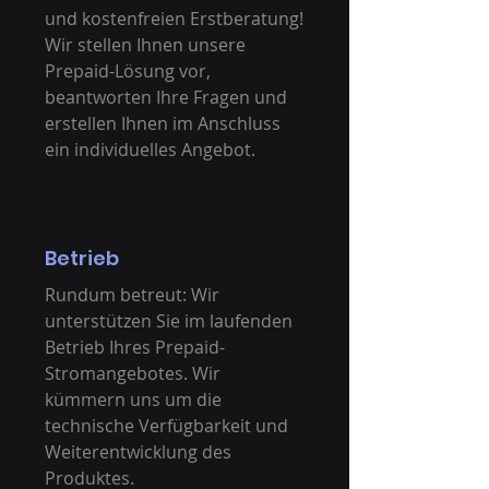
und kostenfreien Erstberatung!
Wir stellen Ihnen unsere
Prepaid-Lösung vor,
beantworten Ihre Fragen und
erstellen Ihnen im Anschluss
ein individuelles Angebot.
Betrieb
Rundum betreut: Wir
unterstützen Sie im laufenden
Betrieb Ihres Prepaid-
Stromangebotes. Wir
kümmern uns um die
technische Verfügbarkeit und
Weiterentwicklung des
Produktes.