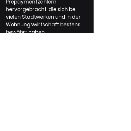
Prepaymentzählern
hervorgebracht, die sich bei
vielen Stadtwerken und in der
Wohnungswirtschaft bestens
bewährt haben.
Qualität
Sie wird den gesamten
Produktentwicklungsprozess
hindurch vollzogen.
Qualitätssichernde Maßnahmen
begleiten jedes Produkt vom
Pflichtenheft bis zur Auslieferung an
den Kunden.
Kundenzufriedenheit