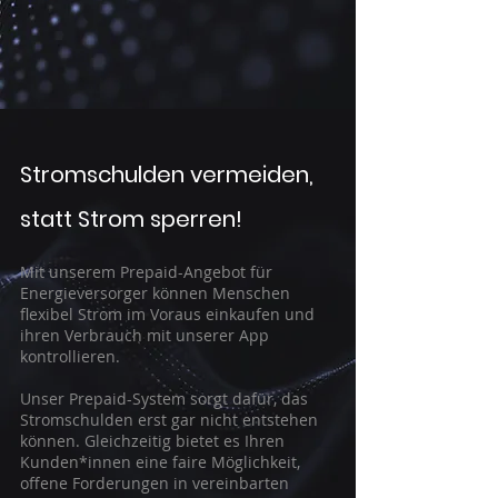
Stromschulden vermeiden,
statt Strom sperren!
Mit unserem Prepaid-Angebot für
Energieversorger können Menschen
flexibel Strom im Voraus einkaufen und
ihren Verbrauch mit unserer App
kontrollieren.
Unser Prepaid-System sorgt dafür, das
Stromschulden erst gar nicht entstehen
können. Gleichzeitig bietet es Ihren
Kunden*innen eine faire Möglichkeit,
offene Forderungen in vereinbarten