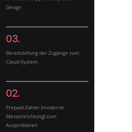
Design
03.
Bereitstellung der Zugänge zum
Cloud-System
02.
Prepaid-Zähler (moderne
Messeinrichtung) zum
Ausprobieren